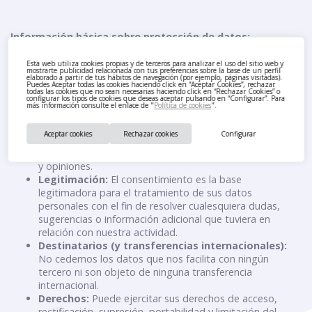
Información básica sobre protección de datos:
Responsable:
Responsable Carmila España, S.L.U.,
Esta web utiliza cookies propias y de terceros para analizar el uso del sitio web y
mostrarte publicidad relacionada con tus preferencias sobre la base de un perfil
(«Carmila») con dirección en Avda. de la Transición
elaborado a partir de tus hábitos de navegación (por ejemplo, páginas visitadas).
Puedes Aceptar todas las cookies haciendo click en “Aceptar Cookies”, rechazar
Española, 34 Edificio B – Planta 4ª (Parque Empresarial
todas las cookies que no sean necesarias haciendo click en “Rechazar Cookies” o
Omega) – 28108 Alcobendas (Madrid) y C.I.F. B-
configurar los tipos de cookies que deseas aceptar pulsando en “Configurar”. Para
más información consulte el enlace de "
Política de cookies
".
86772837
Categoría de datos:
Datos de contacto y de carácter
Aceptar cookies
Rechazar cookies
Configurar
identificativo y otros datos que Usted nos proporcione.
Finalidad:
Gestión de sus dudas, sugerencias, consultas
y opiniones.
Legitimación:
El consentimiento es la base
legitimadora para el tratamiento de sus datos
personales con el fin de resolver cualesquiera dudas,
sugerencias o información adicional que tuviera en
relación con nuestra actividad.
Destinatarios (y transferencias internacionales):
No cedemos los datos que nos facilita con ningún
tercero ni son objeto de ninguna transferencia
internacional.
Derechos:
Puede ejercitar sus derechos de acceso,
rectificación, supresión, portabilidad y limitación del