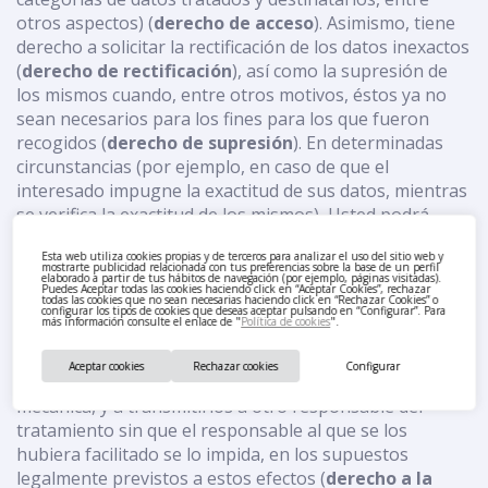
otros aspectos) (
derecho de acceso
). Asimismo, tiene
derecho a solicitar la rectificación de los datos inexactos
(
derecho de rectificación
), así como la supresión de
los mismos cuando, entre otros motivos, éstos ya no
sean necesarios para los fines para los que fueron
recogidos (
derecho de supresión
). En determinadas
circunstancias (por ejemplo, en caso de que el
interesado impugne la exactitud de sus datos, mientras
se verifica la exactitud de los mismos), Usted podrá
solicitar que se limite el tratamiento de sus datos
Esta web utiliza cookies propias y de terceros para analizar el uso del sitio web y
personales, siendo estos únicamente tratados para el
mostrarte publicidad relacionada con tus preferencias sobre la base de un perfil
elaborado a partir de tus hábitos de navegación (por ejemplo, páginas visitadas).
ejercicio o la defensa de reclamaciones (
derecho a la
Puedes Aceptar todas las cookies haciendo click en “Aceptar Cookies”, rechazar
todas las cookies que no sean necesarias haciendo click en “Rechazar Cookies” o
limitación del tratamiento
). Finalmente, tiene Usted
configurar los tipos de cookies que deseas aceptar pulsando en “Configurar”. Para
más información consulte el enlace de "
Política de cookies
".
la posibilidad de ejercer su derecho a la portabilidad de
los datos, es decir, a recibir los datos personales en un
Aceptar cookies
Rechazar cookies
Configurar
formato estructurado, de uso común y lectura
mecánica, y a transmitirlos a otro responsable del
tratamiento sin que el responsable al que se los
hubiera facilitado se lo impida, en los supuestos
legalmente previstos a estos efectos (
derecho a la