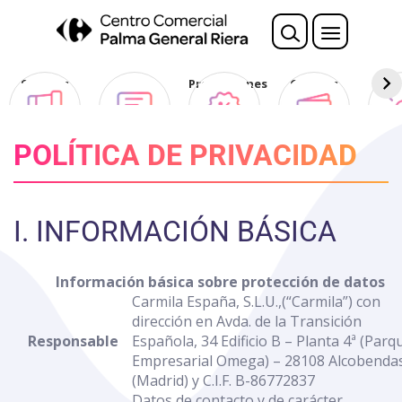
Nota:
este
sitio
web
Sorteos
Opina
Promociones
Ofertas
Des
incluye
Club
un
sistema
POLÍTICA DE PRIVACIDAD
de
accesibilidad.
I. INFORMACIÓN BÁSICA
Información básica sobre protección de datos
Carmila España, S.L.U.,(“Carmila”) con
dirección en Avda. de la Transición
Responsable
Española, 34 Edificio B – Planta 4ª (Parq
Empresarial Omega) – 28108 Alcobenda
(Madrid) y C.I.F. B-86772837
Datos de contacto y de carácter