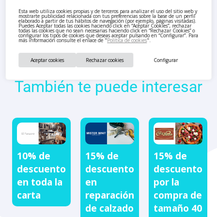
Esta web utiliza cookies propias y de terceros para analizar el uso del sitio web y
mostrarte publicidad relacionada con tus preferencias sobre la base de un perfil
elaborado a partir de tus hábitos de navegación (por ejemplo, páginas visitadas).
Puedes Aceptar todas las cookies haciendo click en “Aceptar Cookies”, rechazar
todas las cookies que no sean necesarias haciendo click en “Rechazar Cookies” o
configurar los tipos de cookies que deseas aceptar pulsando en “Configurar”. Para
más información consulte el enlace de "
Política de cookies
".
Aceptar cookies
Rechazar cookies
Configurar
También te puede interesar
15% de
10% de
15% de
descuento
descuento
descuento
por la
en toda la
en
compra de
carta
reparación
tamaño 40
de calzado